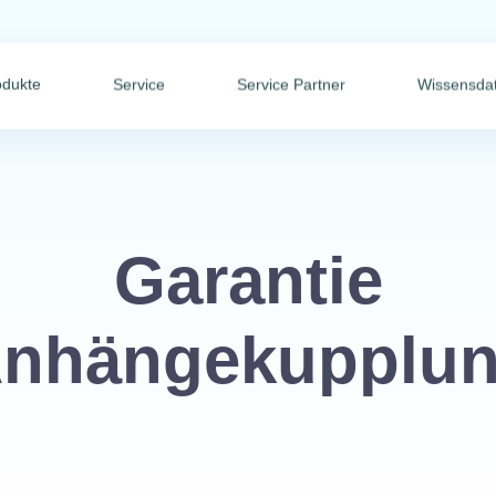
odukte
Service
Service Partner
Wissensda
Garantie
nhängekupplu