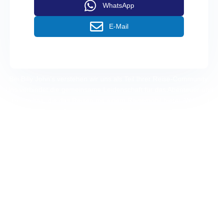
WhatsApp
E-Mail
Bei Billy John’s verstehen wir uns als Teil Ihrer Reise-Community.
Uns verbindet die gemeinsame Leidenschaft für das Abenteuer und
die Freiheit, die das Reisen mit einem Reisemobil bietet. Wir sind
mehr als nur ein Anbieter – wir sind Ihre Reisebegleiter, die sich
dafür einsetzen, dass Ihre Erlebnisse so bereichernd und
unkompliziert wie möglich sind.