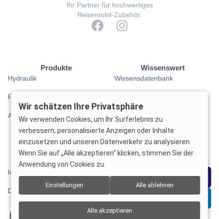
Ihr Partner für hochwertiges
Reisemobil-Zubehör.
Produkte
Wissenswert
Hydraulik
Wissensdatenbank
Fahrwerkstechnik
Service Partner
Wir schätzen Ihre Privatsphäre
Anhängekupplungen
Auflastungsrechner
Wir verwenden Cookies, um Ihr Surferlebnis zu
verbessern, personalisierte Anzeigen oder Inhalte
Anhängelast-Rechner
einzusetzen und unseren Datenverkehr zu analysieren.
Wenn Sie auf „Alle akzeptieren" klicken, stimmen Sie der
Rechtliches
Kontakt
Anwendung von Cookies zu.
Impressum
WhatsApp
Einstellungen
Alle ablehnen
Datenschutz
E-Mail
Alle akzeptieren