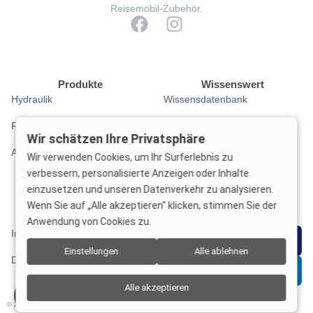
Reisemobil-Zubehör.
Produkte
Wissenswert
Hydraulik
Wissensdatenbank
Fahrwerkstechnik
Service Partner
Wir schätzen Ihre Privatsphäre
Anhängekupplungen
Auflastungsrechner
Wir verwenden Cookies, um Ihr Surferlebnis zu
verbessern, personalisierte Anzeigen oder Inhalte
Anhängelast-Rechner
einzusetzen und unseren Datenverkehr zu analysieren.
Wenn Sie auf „Alle akzeptieren" klicken, stimmen Sie der
Rechtliches
Kontakt
Anwendung von Cookies zu.
Impressum
WhatsApp
Einstellungen
Alle ablehnen
Datenschutz
E-Mail
Alle akzeptieren
© 2026 BJ-Reisemobilwelt