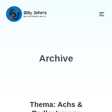
Tog
navi
Archive
Thema:
Achs &