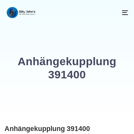
To
na
Anhängekupplung
391400
Anhängekupplung 391400