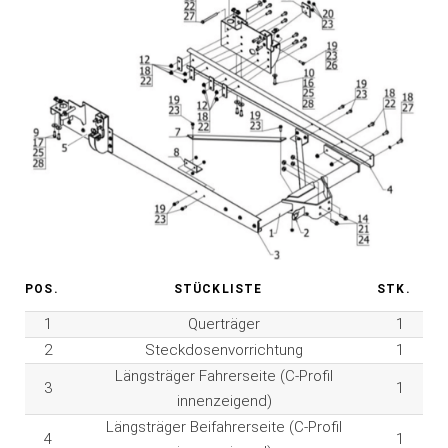
POS.
STÜCKLISTE
STK.
1
Querträger
1
2
Steckdosenvorrichtung
1
Längsträger Fahrerseite (C-Profil
3
1
innenzeigend)
Längsträger Beifahrerseite (C-Profil
4
1