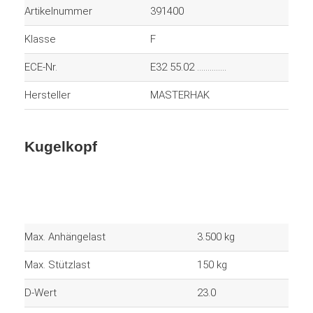
Artikelnummer
391400
Klasse
F
ECE-Nr.
E32 55.02 ..............
Hersteller
MASTERHAK
Kugelkopf
Max. Anhängelast
3.500 kg
Max. Stützlast
150 kg
D-Wert
23.0