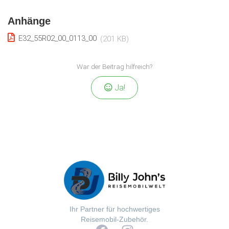
Anhänge
E32_55R02_00_0113_00
(201 KB)
War der Beitrag hilfreich?
Ja!
Ihr Partner für hochwertiges
Reisemobil-Zubehör.