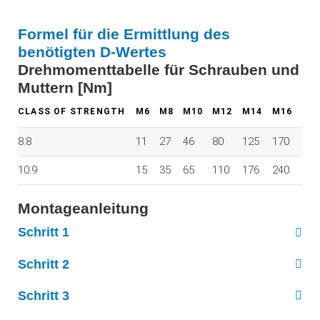
Formel für die Ermittlung des
benötigten D-Wertes
Drehmomenttabelle für Schrauben und
Muttern [Nm]
CLASS OF STRENGTH
M6
M8
M10
M12
M14
M16
8.8
11
27
46
80
125
170
10.9
15
35
65
110
176
240
Montageanleitung
Schritt 1
Schritt 2
Schritt 3